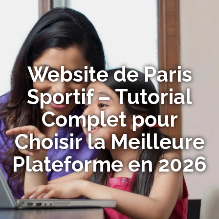
Website de Paris
Sportif – Tutorial
Complet pour
Choisir la Meilleure
Plateforme en 2026